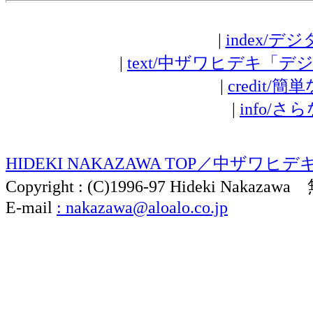
|
index/
|
text/中ザワヒデキ「
|
credit
|
info/
HIDEKI NAKAZAWA TOP／中ザワヒ
Copyright : (C)1996-97 Hideki N
E-mail
: nakazawa@aloalo.co.jp