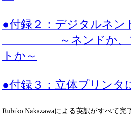
●付録２：デジタルネン
～ネンドか、ブロ
トか～
●付録３：立体プリンタ
Rubiko Nakazawaによる英訳がすべて完了