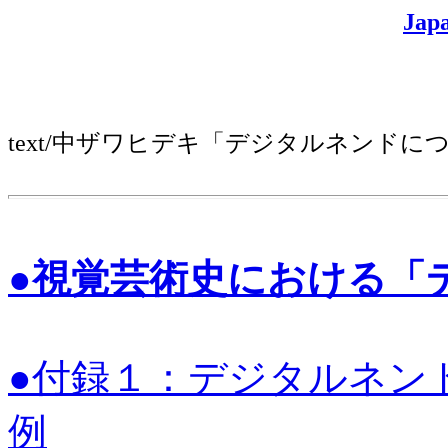
Jap
text/中ザワヒデキ「デジタルネンドに
●視覚芸術史における「
●付録１：デジタルネン
例