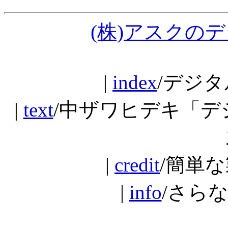
(株)アスクの
|
index
/デジタ
|
text
/中ザワヒデキ「
|
credit
/簡単な
|
info
/さら