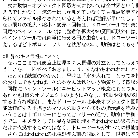
次に動物～オブジェクト図形方式においては全世界という概
き窓でしかなく、球の一部しか見えていなくても視点変更す
られてファイル保存されていると考えれば理解が早いでしょ
ない限りの拡大・縮小・変形・回転は、ドローツールでは楽
固定のペイントツールでは（整数倍拡大や90度回転以外に
ペイントツールでは簡単に行える円の虫食いは、ドローツー
えするほどトポロジーフリーな状態なのに、動物はとてもそ
○世界のキメラ性について
なおここまでは便宜上世界を２大原理の対立としてとらえて
うことを、一応述べておきましょう。すなわちわれわれにと
たとえば鉄製のやかんは、平時は「水を入れて、とってを持
のおりにでもなれば、そのやかんは鉄という物質として徴収
同様にペイントツールは本来ビットマップ概念にもとづき、
あたかも1個のオブジェクトのようにみなし、移動や変形の
するような機能）。またドローツールは本来オブジェクト図
能は連続する手描きのマウスの動きから多数の指示点を読み
いうことはトポロジーにとってはフリーの逆で、動物に手枷
すでに、キメラとして世界を認識処理するわれわれの思考方
だけに依拠するものではなく、ドローツールがすべての機能
さらにはわれわれの認識処理以前の問題として、世界はすで