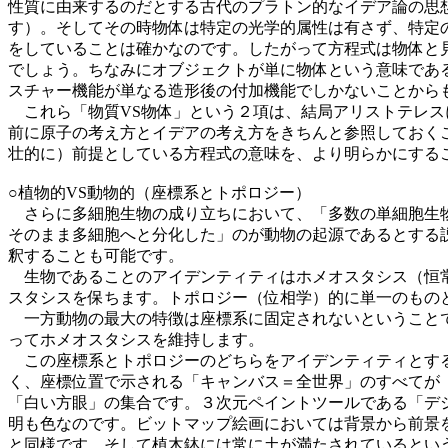
性質に由来するのだとする古代のプラトン的なイデア論の思
す）。そしてその時物体は特定の光学的属性は有さず、特定
をしていることは確かなのです。したがって方程式は物体と
でしょう。ちなみにオブジェクトが単に物体という意味であ
スチャー機能が単なる造形後の付加機能でしかないことから
これら「物質VS物体」という２項は、結局アリストテレス
前に原子の考え方とイデアの考え方をきちんと参照しておく
壮的に）前提としている方程式の意味を、より明らかにする
○植物的VS動物的（座標系とトポロジー）
さらに多細胞生物の成り立ちにおいて、「多数の単細胞生物
そのまま多細胞へと分化した」のが動物の起源であるとする
釈することも可能です。
生物であることのアイデンティティはホメオスタシス（恒常
スタシスを保ちます。トポロジー（位相学）的に単一のもの
一方動物の最大の特徴は座標系に固定されないということで
ってホメオスタシスを維持します。
この座標系とトポロジーのどちらをアイデンティティとする
く、座標位置で示される「キャンバス＝全世界」のすべてが
「白い方眼」の集合です。３次元ペイントツールである「デ
明も色なのです。ビットマップ絵画においては背景から前景
と同様です。そして植木鉢には常に土が満たされているとい