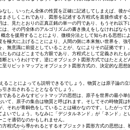
なし、いったん全体の性質を正確に記述してしまえば、後か
はまさしくこれであり、図形を記述する方程式を直接作成する
円は、見たとおりの正真正銘の単一の円であり、もうそれ以下
には、その円全体のアルゴリズムの書き換えをしなければなら
概念を援用することにより、微積分法として知られる思想によ
度を極大に上げることにより、人間の側に本来無い世界を、強
を、無意識に前提としていることが、なによりその証拠です）
れたものはどこまでも方眼であり、方程式として定義されたも
道断というわけです。逆にオブジェクト図形方式ではたとえど
に至りビットマップとオブジェクト図形方式の、決定的な思想
えることによっても説明できるでしょう。物質とは原子論の立
ら引き出されることとなるでしょう。
であるとみなすビットマップの思想は、原子を世界の最小単
おいて、原子の集合は物質と呼ばれます。そしてその時物質は
が、それが青銅色をしていることは確かなのです。したがって
てよいでしょう。ちなみに「デジタルネンド」が「ネンド」と
ーこそ適切なのかもしれません。
方程式から導かれるとするオブジェクト図形方式の思想は、