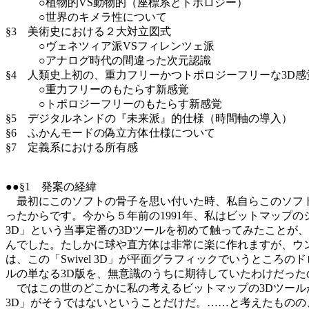
○植物的VS動物的（座標系とトポロジー）
○世界のキメラ性について
§3 美術史における２大対立図式
○ヴェネツィア派VSフィレンツェ派
○アナログ時代の間違った次元認識
§4 人類史上初の、重力フリーかつトポロジーフリーな3D感
○重力フリーのもたらす新感覚
○トポロジーフリーのもたらす新感覚
§5 デジタルネンドの『未来派』的仕様（時間軸の導入）
§6 ふかんモードの偽立方体仕様について
§7 定義系における所有感
●●§1 発案の経緯
最初にこのソフトの骨子を思い付いた時、私自らこのソフト
ったからです。今から５年前の1991年、私はビットマップの
3D」という当事定番の3Dツールを初めて触ってみたことが、
んでした。たしかに球や直方体は非常に楽に作れますが、ウ
は、この「Swivel 3D」が平面グラフィックでいうところ
ルの単なる3D版を、無意識のうちに期待していたわけだった
ではこの世のどこかに私の考えるビットマップの3Dツールが
3D」がそうではないということだけだ。……と考えたもの