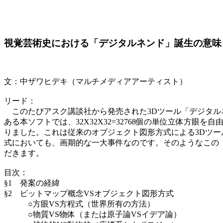
視覚芸術史における「デジタルネンド」誕生の意味
文：中ザワヒデキ（マルチメディアアーティスト）
リード：
このたびアスク講談社から発売された3Dツール「デジタル
ある本ソフトでは、32X32X32=32768個の単位立体
りました。これは従来のオブジェクト図形方式による3Dツ
式においても、画期的な一大事件なのです。そのようなこの
だきます。
目次：
§1 発案の経緯
§2 ビットマップ概念VSオブジェクト図形方式
○方眼VS方程式（世界所有の方法）
○物質VS物体（または原子論VSイデア論）