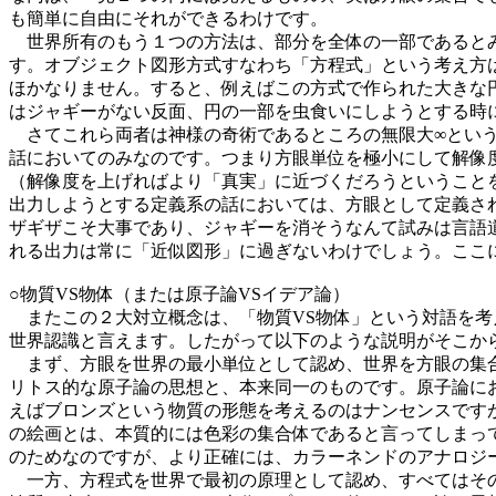
も簡単に自由にそれができるわけです。
世界所有のもう１つの方法は、部分を全体の一部であるとみ
す。オブジェクト図形方式すなわち「方程式」という考え方
ほかなりません。すると、例えばこの方式で作られた大きな
はジャギーがない反面、円の一部を虫食いにしようとする時
さてこれら両者は神様の奇術であるところの無限大∞という
話においてのみなのです。つまり方眼単位を極小にして解像
（解像度を上げればより「真実」に近づくだろうということ
出力しようとする定義系の話においては、方眼として定義さ
ザギザこそ大事であり、ジャギーを消そうなんて試みは言語
れる出力は常に「近似図形」に過ぎないわけでしょう。ここ
○物質VS物体（または原子論VSイデア論）
またこの２大対立概念は、「物質VS物体」という対語を考
世界認識と言えます。したがって以下のような説明がそこか
まず、方眼を世界の最小単位として認め、世界を方眼の集合
リトス的な原子論の思想と、本来同一のものです。原子論に
えばブロンズという物質の形態を考えるのはナンセンスです
の絵画とは、本質的には色彩の集合体であると言ってしまっ
のためなのですが、より正確には、カラーネンドのアナロジ
一方、方程式を世界で最初の原理として認め、すべてはその