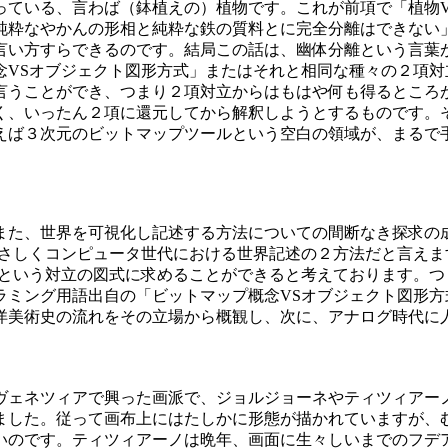
っている、言わば（鉢植えの）植物です。これが前項で「植物V
純粋なやかんの形相と純粋な鉄の質料とに完全分離はできない
言い方すらできるのです。結局この話は、幽体分離という言葉
VSオブジェクト図形方式」またはそれと相同な種々の２項対
言うことができ、つまり２項対立からはもはや何も得るところ
く、いったん２項に還元してから解釈しようとするものです。
えば３次元のビットマップツールという空白の領域が、まるで
た、世界を可視化し記述する方法についての間断なき探求の
まさしくコンピュータ世代における世界記述の２方法だと言え
」という対立の図式に求めることができると考えております。
ラミング用語出自の「ビットマップ概念VSオブジェクト図形
洋美術史の流れをその立場から概観し、次に、アナログ時代に
ェネツィアで興った画派で、ジョルジョーネやティツィアー
ました。従って画布上にはたしかに形態が描かれていますが、
いのです。ティツィアーノは晩年、画面に生々しいまでのフデ