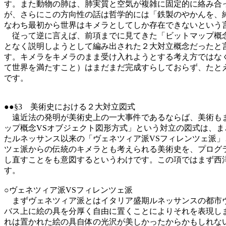
す。また動物の肺は、肺実質と空気が複雑に固定的に絡み合
が、さらにこの方向性の話は哲学的には「鉄製のやかんを、
なわち最初から世界はキメラとしてしか存在できないという
従って逆に言えば、前項までに見てきた「ビットマップ概念
となく説明しようとして編み出された２大対立概念だったと
す。キメラをキメラのまま受け入れようとする考え方ではな
て世界を満たすこと）はまだまだ完成すらしておらず、たと
です。
●●§3 美術史における２大対立図式
遠近法の発明が美術史上の一大事件であるならば、美術もま
ップ概念VSオブジェクト図形方式」という対立の図式は、
たルネッサンス以来の「ヴェネツィア派VSフィレンツェ派
ツェ派からの伝統のキメラとも考えられる美術史を、プログ
し直すことをも意図するというわけです。この項ではまず西
す。
○ヴェネツィア派VSフィレンツェ派
まずヴェネツィア派とはイタリア盛期ルネッサンスの都市ヴ
バス上に絵の具を分厚く自由に置くことによりそれを表現し
れは置かれた絵の具自体の光沢が美しかったからかもしれな