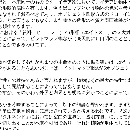
想と、本来同一のものです。イデア論において、イデアは物体
の形態的属性を有します。例えばコップという物体の色彩を考
見なされて然るべきであり、オブジェクト図形方式のドローイ
ることは言うまでもなく、また物体の造形の本質と表面塗装が
も類推できます。
における「質料（ヒューレー）VS形相（エイドス）」の２大
ことによって、ビットマップ概念が（楽天的に）自明のことと
ことができるわけです。
が集合してあたかも１つの生命体のように振る舞いはじめた
説があることを思い起こせば、ビットマップ概念VSオブジェク
性）の維持であると言われますが、植物はその最大の特徴で
として完結することによってではありません。
すが、そのかわり外界と内界とを明確に分かつことによって
かを吟味することによって、以下の結論が導かれます。まず
「単位方眼＝物質」に満たされていると考えるわけです。２次
ジタルネンド」においては空白の世界は「透明方眼」によって
を切り出すことが本来不可能であり、それは植物が単体として
うわけです。