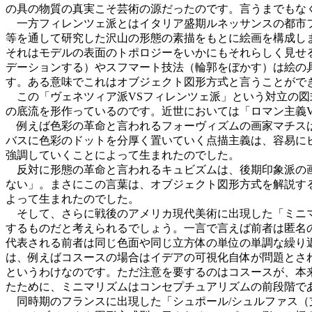
の具の物質の真実こそ芸術の源だったのです。言うまでもな
一方フィレンツェ派とはイタリア盛期ルネッサンスの都市フ
等を通して研究した沢山の形態の素描をもとに絵画を構成し
それはモデルの表面のトポロジーをいかにもそれらしく見せ
デーションする）やスフマート技法（輪郭をぼかす）は絵の
す。ある意味でこれはオブジェクト図形方式と言うことがで
この「ヴェネツィア派VSフィレンツェ派」という対立の図
の底流を形作っているのです。近世においては「ロマン主義
例えば色彩の革命と言われるフォーヴィズムの画家マチスは
バスに色彩のドットを分厚く置いていく点描主義は、容易に
強調していくことによって生まれたのでした。
反対に形態の革命と言われるキュビズムは、後期印象派の画
ない」。まさにこの言葉は、オブジェクト図形方式を解説す
よって生まれたのでした。
そして、さらに戦後のアメリカ現代美術に出現した「ミニマ
するものだと考えられるでしょう。一言で言えば前者は匿名
代表される前者は同じ色面や同じ立方体の単位の単調な繰り
は、例えばコスースの場合はイデアの可視化自体が問題とされ
というわけなのです。ただ注意を要するのはコスースが、本
たために、ミニマリズムはコンセプチュアリズムの前段階で
同時期のフランスに出現した「シュポール/シュルファス（