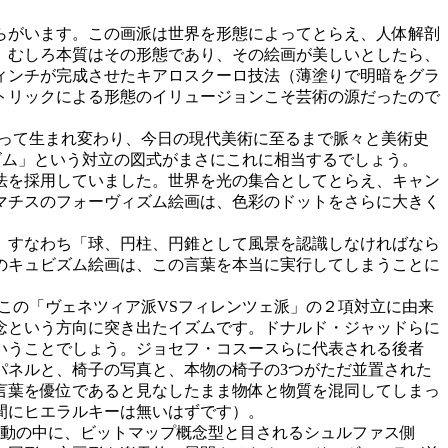
らがいます。この画派は世界を形態によってとらえ、人体解剖
、むしろ本質はその形態であり、その絵画が美しいとしたら、
ィンチが完成させたキアロスクーロ技法（薄塗りで明暗をグラ
トリックによる形態のイリュージョンこそ芸術の源だったので
って生まれ変わり、今日の現代美術に至るまで脈々と美術史
ズム」という対立の図式がまさにこれに相当するでしょう。
法を採用していました。世界を光の集合としてとらえ、キャン
マチスのフォーヴィズム絵画は、色彩のドットをさらに大きく
。すなわち「球、円柱、円錐として風景を認識しなければなら
のキュビズム絵画は、この言葉を本当に実行してしまうことに
この「ヴェネツィア派VSフィレンツェ派」の２項対立に由来
念という方向に突き出たイズムです。ドナルド・ジャッドらに
いうことでしょう。ジョセフ・コスースらに代表される後者
パネルと、椅子の写真と、本物の椅子の3つがただ並置された
言葉を優位であると見なしたまま物体と物質を混同してしまっ
間にヒエラルキーは無いはずです）。
運動の中に、ビットマップ概念型と目されるシュルファス側