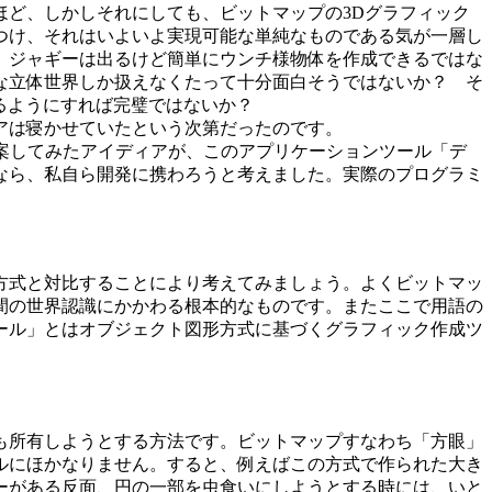
ど、しかしそれにしても、ビットマップの3Dグラフィック
つけ、それはいよいよ実現可能な単純なものである気が一層し
、ジャギーは出るけど簡単にウンチ様物体を作成できるではな
な立体世界しか扱えなくたって十分面白そうではないか？ そ
るようにすれば完璧ではないか？
アは寝かせていたという次第だったのです。
提案してみたアイディアが、このアプリケーションツール「デ
なら、私自ら開発に携わろうと考えました。実際のプログラミ
方式と対比することにより考えてみましょう。よくビットマッ
間の世界認識にかかわる根本的なものです。またここで用語の
ール」とはオブジェクト図形方式に基づくグラフィック作成ツ
も所有しようとする方法です。ビットマップすなわち「方眼」
ルにほかなりません。すると、例えばこの方式で作られた大き
ーがある反面、円の一部を虫食いにしようとする時には、いと