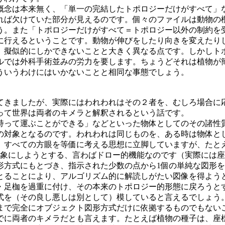
念は本来無く、「単一の完結したトポロジーだけがすべて」
れば欠けていた部分が見えるのです。個々のファイルは動物の
う。また「トポロジーだけがすべて＝トポロジー以外の制約を
に行えるということです。動物が伸びをしたり向きを変えたり
は）擬似的にしかできないことと大きく異なる点です。しかしト
ルでは外科手術並みの労力を要します。ちょうどそれは植物が
ういうわけにはいかないことと相同な事態でしょう。
きましたが、実際にはわれわれはその２者を、むしろ場合に
って世界は両者のキメラと解釈されるという話です。
って運ぶことができる」などといった物体としてのその諸性
の対象となるのです。われわれは同じものを、ある時は物体と
すべての方眼を等価に考える思想に立脚していますが、たと
対象にしようとする、言わばドロー的機能なのです（実際には
形方式にもとづき、指示された少数の点から1個の単純な図形
とることにより、アルゴリズム的に解読しがたい図像を得よう
・足枷を過重に付け、その本来のトポロジー的形態に戻ろうと
式を（その良し悪しは別として）模していると言えるでしょう
まで完全にオブジェクト図形方式だけに依拠するものでもない
に両者のキメラだとも言えます。たとえば植物の種子は、座