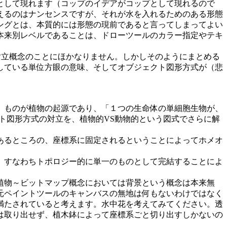
として現れます（コップのイデアがコップとして現れるので
えるのはナンセンスですが、それが水を入れるためのある形態
ングとは、本質的には形態の現前であると言ってしまってよい
本来別レベルであることは、ドローツールのカラー指定やテキ
対立概念のことにほかなりません。しかしそのようにまとめる
している単位方眼の意味、そしてオブジェクト図形方式が（悲
」ものが植物の起源であり、「１つの生命体の単細胞生物が、
ト図形方式の対立を、植物的VS動物的という図式でさらに解
あるところの、座標系に固定されるということによってホメオ
、すなわちトポロジー的に単一のものとして完結することによ
植物～ビットマップ概念においては背景という概念は本来無
元ペイントツールのキャンバスの無地は何もないわけではなく
満たされていると考えます。水中花を考えてみてください。透
は取り出せず、植木鉢によって座標系ごと切り出すしかないの