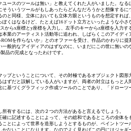
クユースのツールは無い」と教えてくれた人がいました。なるほ
にそういうツールがもしあったらどんなだろうかと想像するに
るのと同様、立体においても立体方眼というものを想定すれば
っぽくはなるけど、たとえば16ドット立方といったような小さ
スからx座標とy座標を入力し、左手のキーからz座標を入力す
本業のアーティスト活動等に追われ、しばらくこのアイディ
-ROMを作らないか」とのオファーを受け、作品のかわりに
い一般的なアイディアのはずなのに、いまだにこの世に無いの
の製品の完成となったわけです。
ップということについて、その対極であるオブジェクト図形
るはずだと誤解している人がいますが、両者の対立はもっと人
念に基づくグラフィック作成ツールのことであり、「ドローツ
し所有するには、次の２つの方法があると言えるでしょう。
確に記述することによって、その総和であるところの全体を
ることによって世界を造形しようとするものが、ペイントツー
しかないことになります。なのでよく見ればこの円にはジャギ