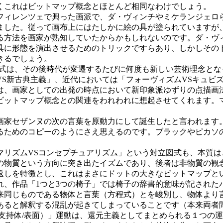
くこれはビットマップ概念とほとんど相同なわけでしょう。
ィレンツェで興った画派で、ダ・ヴィンチやミケランジェロ
ました。従って画布上にはたしかに絵の具が塗られていますが
る方法を画家が熟知していたからかもしれないのです。ダ・ヴ
具に形態を演出させるためのトリックですらあり、しかしその
きるでしょう。
式は、その後時代が変遷するたびに何度も新しい芸術理念とな
VS新古典主義」、近代においては「フォーヴィズムVSキュビ
、画家としての出発の時点において新印象派ゆずりの点描画
ビットマップ概念との関連をわれわれに想起させてくれます。
家セザンヌの次の言葉を原動力にして誕生したと言われます
るためのコピーのようにさえ思えるのです。ブラックやピカソ
リズムVSコンセプチュアリズム」という対立図式も、本質は
の物質という方向に突き出たイズムであり、後者は非物質の観
返しを特徴とし、これはまさにドットの大きなビットマップと
、作品「1つと3つの椅子」では椅子の辞書的意味が記された
来同じものである物体と言葉（方程式）とを峻別し、物体より
あると解釈する混乱が起きてしまっていることです（本来両者
支持体/表面）」運動は、還元主義としてまとめられる１つの