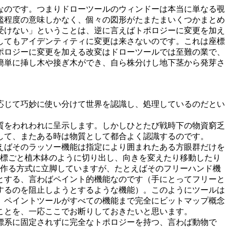
なのです。つまりドローツールのウィンドーは本当に単なる覗
檻程度の意味しかなく、個々の図形がたまたまいくつかまとめ
受けない」ということは、逆に言えばトポロジーに変更を加え
してもアイデンティティに変更は来さないのです。これは座標
ポロジーに変更を加える改変はドローツールでは至難の業で、
簡単に挿し木や接ぎ木ができ、自ら株分けし地下茎から発芽さ
応じて巧妙に使い分けて世界を認識し、処理しているのだとい
質をわれわれに呈示します。しかしひとたび戦時下の物資窮乏
して、またある時は物質として都合よく認識するのです。
えばそのラッソー機能は指定により囲まれたある方眼群だけを
座標ごと植木鉢のように切り出し、向きを変えたり移動したり
を作る方式に立脚していますが、たとえばそのフリーハンド機
とする、言わばペイント的機能なのです（手にとってフリーと
するのを阻止しようとするような機能）。このようにツールは
。ペイントツールがすべての機能まで完全にビットマップ概念
ことを、一応ここでお断りしておきたいと思います。
標系に固定されずに完全なトポロジーを持つ、言わば動物で