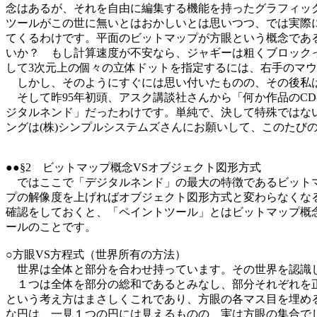
念はあるが、それを自由に編集する機能を持ったグラフィッ
ツールがこの世に無いとはおかしいとは思いつつ、では実際
てくるわけです。平面のビットマップが方眼という概念であ
いか？ もし計算速度が不安なら、ジャギーは粗くブロック
して3次元上の個々の立体ドットを指定するには、右手のマウ
しかし、そのようにすぐには思い付いたものの、その後私は
そして昨95年初頭、アスク講談社さんから「何か作品のCD
ジタルネンド」だったわけです。単純で、決して特殊ではな
ングは(株)シンプルシステムズさんにお願いして、このたび
●●§2 ビットマップ概念VSオブジェクト図形方式
ではここで「デジタルネンド」の最大の特徴であるビットマ
プの解像度を上げればオブジェクト図形方式と変わらなくな
確認をしておくと、「ペイントツール」とはビットマップ概
ールのことです。
○方眼VS方程式（世界所有の方法）
世界は全体と部分を合わせ持っています。その世界を認識
１つは全体を部分の総和であるとみなし、部分それぞれを正
という考え方はまさしくこれであり、方眼の各マス目を埋め
な円は、一見１つの円には見えるものの、実は方眼の集合で