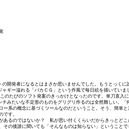
覚
の開発者になるとはまさか思いませんでした。もうとっくに
ジャギー溢れる「バカＣＧ」という作風で毎日絵を描いていました
このたびのソフト発案のきっかけとなったのです。単刀直入に言う
ンチみたいな不定形のものをグリグリ作るのは全然難しい。「
のドロー系の概念に基づくツールなのだということ。そう、簡単と言
のです。
あるのではないか？ 私が思い付くくらいだからきっとどこかに
の、その後誰に聞いても「そんなものは知らない」ということで