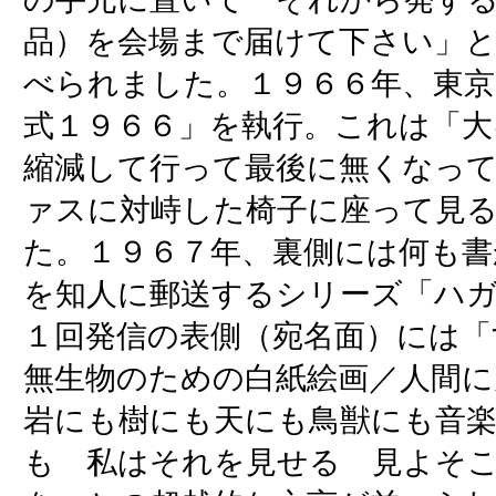
品）を会場まで届けて下さい」と
べられました。１９６６年、東京
式１９６６」を執行。これは「大
縮減して行って最後に無くなっ
ァスに対峙した椅子に座って見
た。１９６７年、裏側には何も
を知人に郵送するシリーズ「ハガ
１回発信の表側（宛名面）には「
無生物のための白紙絵画／人間
岩にも樹にも天にも鳥獣にも音楽
も 私はそれを見せる 見よそ