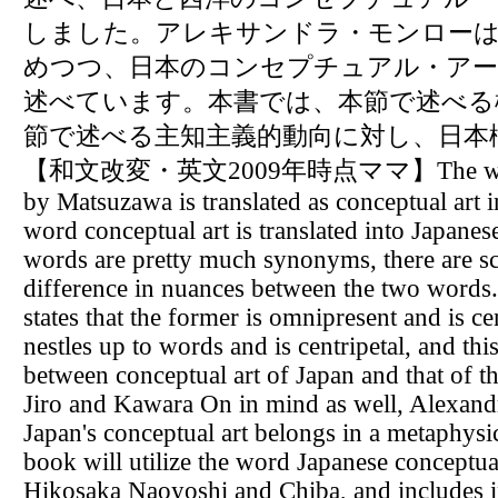
しました。アレキサンドラ・モンローは
めつつ、日本のコンセプチュアル・アー
述べています。本書では、本節で述べる
節で述べる主知主義的動向に対し、日本
【和文改変・英文2009年時点ママ】The word "ka
by Matsuzawa is translated as conceptual art i
word conceptual art is translated into Japanes
words are pretty much synonyms, there are sc
difference in nuances between the two words.
states that the former is omnipresent and is ce
nestles up to words and is centripetal, and this
between conceptual art of Japan and that of 
Jiro and Kawara On in mind as well, Alexand
Japan's conceptual art belongs in a metaphysi
book will utilize the word Japanese conceptua
Hikosaka Naoyoshi and Chiba, and includes in