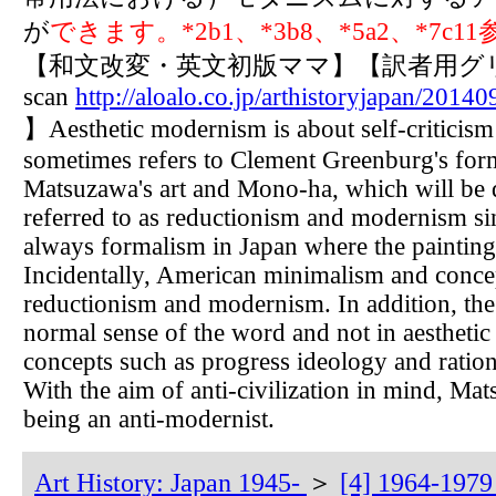
が
できます。*2b1、*3b8、*5a2、*7c1
【和文改変・英文初版ママ】【訳者用グ
scan
http://aloalo.co.jp/arthistoryjapan/20
】Aesthetic modernism is about self-criticism
sometimes refers to Clement Greenburg's form
Matsuzawa's art and Mono-ha, which will be di
referred to as reductionism and modernism sin
always formalism in Japan where the painting 
Incidentally, American minimalism and concep
reductionism and modernism. In addition, t
normal sense of the word and not in aesthetic
concepts such as progress ideology and rationa
With the aim of anti-civilization in mind, Ma
being an anti-modernist.
Art History: Japan 1945-
＞
[4] 1964-1979