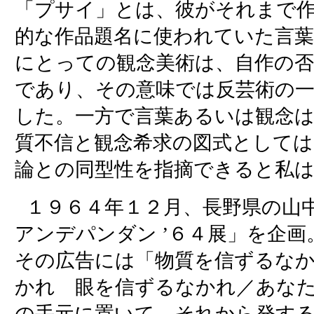
「プサイ」とは、彼がそれまで
的な作品題名に使われていた言
にとっての観念美術は、自作の否
であり、その意味では反芸術の
した。一方で言葉あるいは観念
質不信と観念希求の図式として
論との同型性を指摘できると私
１９６４年１２月、長野県の山
アンデパンダン ’６４展」を企
その広告には「物質を信ずるな
かれ 眼を信ずるなかれ／あな
の手元に置いて それから発す