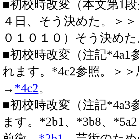
■初校時改変（本文第1段
４日、そう決めた。＞＞
０１０１０）そう決めた
■初校時改変（注記*4a1
れます。*4c2参照。＞
→
*4c2
。
■初校時改変（注記*4a3
ます。*2b1、*3b8、*5
前衛→
*2b1
。芸術のため