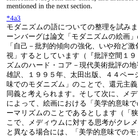
mentioned in the next section.
*
4a3
モダニズムの語についての整理を試み
ーンバーグは論文「モダニズムの絵画」
「自己－批判的傾向の強化、いや殆ど激
視」するとしています（『批評空間１９
ズムのハード・コア－現代美術批評の地
雄訳、１９９５年、太田出版、４４ペー
味でのモダニズム」のことで、還元主
同義と考えられます。そして次に、メデ
によって、絵画における「美学的意味で
ーマリズムのことであるとします（「狭
こで、メディウムに対する思考がクレ
と異なる場合には、「美学的意味でのモ