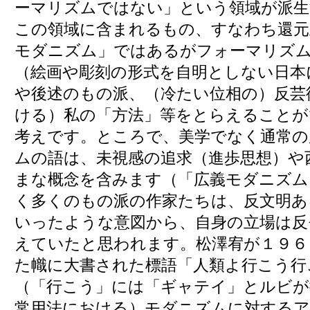
ーマリズムではない」という領域が派
この領域に含まれるもの、すなわち還元
モダニズム」ではあるがフォーマリズ
（絵画や彫刻の形式を自明としない日本
や後述のもの派、（冷たい位相の）反芸
ける）私の「方法」等をとらえることが
考えです。ところで、美学でなく通常の
ムの語は、未視感の追求（進歩思想）や
まな概念を含みます（「広義モダニズム
く多くのもの派の作家たちは、反文明あ
いったような意図から、自身の立場は反
えていたと思われます。松澤宥が１９６
た幟に大書された標語「人類よ行こう行
（「行こう」には「ギャテイ」とルビが
常用法における）モダニズムに対するア