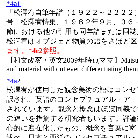
*
4a1
「松澤宥自筆年譜（１９２２～２２２２
号 松澤宥特集、１９８２年９月、３６
節における他の引用も同年譜または同誌
松澤宥はオブジェと物質の語をさほど区
ます。*4c2参照。
【和文改変・英文2009年時点ママ】Matsuzawa us
and material without ever differentiating th
*
4a2
松澤宥が使用した観念美術の語はコンセ
訳され、英語のコンセプチュアル・アー
されています。観念と概念はほぼ同義で
の違いを指摘する研究者もいます。評論
心的に遍在化したもの、概念を言葉に寄
述べ、日本と西洋のコンセプチュアル・