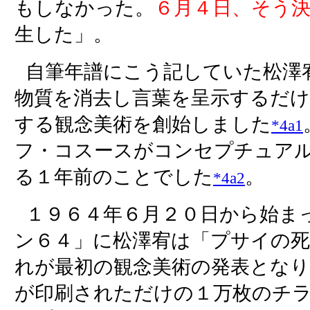
もしなかった。
６月４日、そう
生した」。
自筆年譜にこう記していた松澤
物質を消去し言葉を呈示するだ
する観念美術を創始しました
*4a1
フ・コスースがコンセプチュア
る１年前のことでした
。
*4a2
１９６４年６月２０日から始ま
ン６４」に松澤宥は「プサイの死
れが最初の観念美術の発表となり
が印刷されただけの１万枚のチ