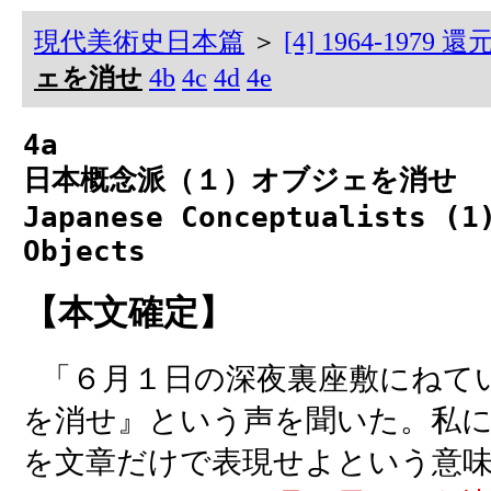
現代美術史日本篇
＞
[4] 1964-197
ェを消せ
4b
4c
4d
4e
4a
日本概念派（１）オブジェを消せ
Japanese Conceptualists (1
Objects
【本文確定】
「６月１日の深夜裏座敷にねて
を消せ』という声を聞いた。私
を文章だけで表現せよという意