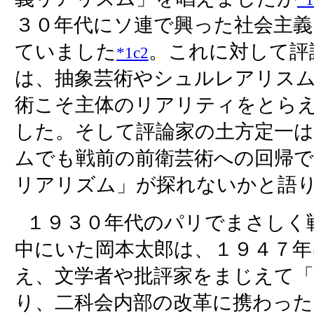
３０年代にソ連で興った社会主
ていました
。これに対して評
*1c2
は、抽象芸術やシュルレアリス
術こそ主体のリアリティをとら
した。そして評論家の土方定一は
ムでも戦前の前衛芸術への回帰
リアリズム」が探れないかと語
１９３０年代のパリでまさしく
中にいた岡本太郎は、１９４７年
え、文学者や批評家をまじえて「
り、二科会内部の改革に携わった