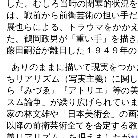
した。むしろ当時の閉塞的状況
は、戦前から前衛芸術の担い手だ
展也らによる、トラウマをかか
た。鶴岡政男が「重い手」を描き
藤田嗣治が離日した１９４９年の
ありのままに描いて現実をつか
ちリアリズム（写実主義）に関し
ら『みづゑ』『アトリエ』等の
スム論争」が繰り広げられてい
家の林文雄や「日本美術会」の画
以降の前衛芸術全てを否定する教
義リアリズム」を唱えましたが
*1