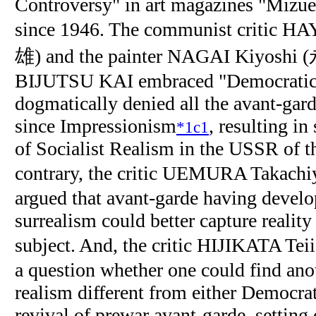
Controversy" in art magazines "Mizue,
since 1946. The communist critic
雄) and the painter NAGAI Kiyosh
BIJUTSU KAI embraced "Democratic 
dogmatically denied all the avant-ga
since Impressionism
, resulting in 
*1c1
of Socialist Realism in the USSR of t
contrary, the critic UEMURA Tak
argued that avant-garde having develop
surrealism could better capture reality
subject. And, the critic HIJIKATA 
a question whether one could find ano
realism different from either Democra
revival of prewar avant-garde, setting o