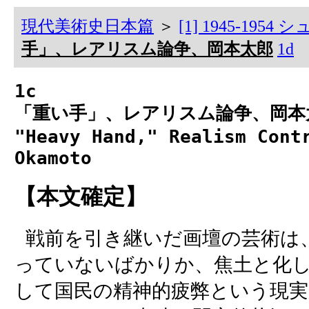
現代美術史日本篇
＞
[1] 1945-19
手」、レアリスム論争、岡本太郎
1d
1c
「重い手」、レアリスム論争、岡本
"Heavy Hand," Realism Cont
Okamoto
【本文確定】
戦前を引き継いだ画壇の芸術は
っていないばかりか、焦土と化
して国民の精神的疲弊という現