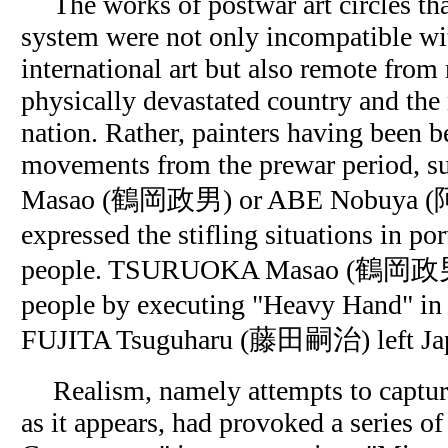
The works of postwar art circles th
system were not only incompatible wit
international art but also remote from 
physically devastated country and the
nation. Rather, painters having been b
movements from the prewar period,
Masao (鶴岡政男) or ABE Nobuya 
expressed the stifling situations in por
people. TSURUOKA Masao (鶴岡政男) 
people by executing "Heavy Hand" in 
FUJITA Tsuguharu (藤田嗣治) left Ja
Realism, namely attempts to capture
as it appears, had provoked a series o