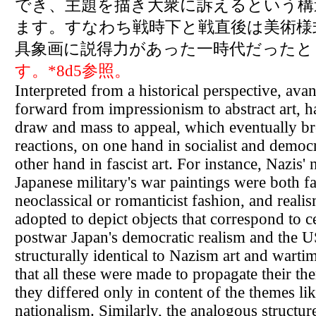
でき、主題を描き大衆に訴えるという構
ます。すなわち戦時下と戦直後は美術様
具象画に説得力があった一時代だったと
す。*8d5参照。
Interpreted from a historical perspective, ava
forward from impressionism to abstract art, h
draw and mass to appeal, which eventually br
reactions, on one hand in socialist and democr
other hand in fascist art. For instance, Nazis' n
Japanese military's war paintings were both fas
neoclassical or romanticist fashion, and reali
adopted to depict objects that correspond to ce
postwar Japan's democratic realism and the US
structurally identical to Nazism art and warti
that all these were made to propagate their th
they differed only in content of the themes li
nationalism. Similarly, the analogous structu