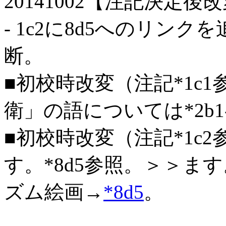
20141002【注記決定後
- 1c2に8d5へのリン
断。
■初校時改変（注記*1c1
衛」の語については*2b
■初校時改変（注記*1c2
す。*8d5参照。＞＞ま
ズム絵画→
*8d5
。