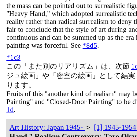
the mass can be pointed out to surrealistic fig
"Heavy Hand," which adopted surrealistic tech
reality rather than radical surrealism to deny th
fair to conclude that the style of art during and
continuous and can be summed up as the era i
painting was forceful. See
*8d5
.
*
1c3
この「また別のリアリズム」は、次節
1
ジュ絵画」や「密室の絵画」として結実
ります。
Fruits of this "another kind of realism" may 
Painting" and "Closed-Door Painting" to be di
1d
.
Art History: Japan 1945-
＞
[1] 1945-1954
Hand," Realism Controversy, Taro Oka