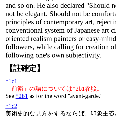
and so on. He also declared "Should no
not be elegant. Should not be comforta
principles of contemporary art, rejectin
conventional system of Japanese art cir
oriented realism painters or easy-min
followers, while calling for creation o
following one's own subjectivity.
【註確定】
*
1c1
「前衛」の語については*2b1参照。
See
*2b1
as for the word "avant-garde."
*
1c2
美術史的な見方をするならば、印象主義