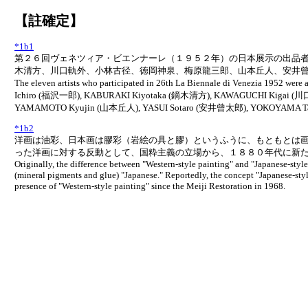
【註確定】
*
1b1
第２６回ヴェネツィア・ビエンナーレ（１９５２年）の日本展示の出品
木清方、川口軌外、小林古径、徳岡神泉、梅原龍三郎、山本丘人、安井曾太
The eleven artists who participated in 26th La Biennale di Venezia 1952 w
Ichiro (福沢一郎), KABURAKI Kiyotaka (鏑木清方), KAWAGUCHI Kigai 
YAMAMOTO Kyujin (山本丘人), YASUI Sotaro (安井曾太郎), YOKOYAMA Taika
*
1b2
洋画は油彩、日本画は膠彩（岩絵の具と膠）というふうに、もともとは
った洋画に対する反動として、国粋主義の立場から、１８８０年代に新
Originally, the difference between "Western-style painting" and "Japanese-style 
(mineral pigments and glue) "Japanese." Reportedly, the concept "Japanese-styl
presence of "Western-style painting" since the Meiji Restoration in 1968.