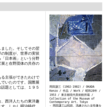
しました。そしてその翌
界の制度が、世界の実状
る「日本画」という分野
官展と在野団体の共存の
ある主張ができたわけで
んでいたのです。国際展
岡田謙三 (1902-1982) / OKADA
の話題としては、１９５
Kenzo / 作品 / Work / 昭和28年 /
1953 / 東京都現代美術館所蔵 /
Collection of the Museum of
合、西洋人たちの東洋趣
Contemporary Art, Tokyo
- 岡田謙三は戦前、洗練された女性像を
ます。しかし明治時代