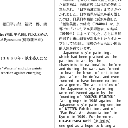
た日本画は、敗戦直後には批判の矢面に
立たされ、「日本画滅亡論」までささや
かれました。日本画界が活気を盛り返し
たのは、日展日本画部に反旗を翻した
「創造美術」の結成 (1948年) や、京
。福田平八郎、福沢一郎、鏑
都での「パンリアル美術協会」の結成
(1949年) によってでした。さらに日展
 Heihachiro (福田平八郎), FUKUZAWA
内部でも東山魁夷が新風をもたらすホー
RA Ryuzaburo (梅原龍三郎),
プとして登場し、没後の今日も広い国民
的人気を得ています。
- Japanese-style painting,
which had been praised as the
（１８６８年）以来盛んにな
patriostic art by the
chanvinistic nationalist before
as "Western" and glue paints
and during the war, was forced
a reaction against emerging
to bear the brunt of criticism
just after the defeat and even
rumored to have become extinct
as a genre. The art circles of
the Japanese-style painting
were enlivened again by the
founding of "SOUZOU BIJUTSU"
(art group) in 1948 against the
Japanese-style painting section
of NITTEN Exhibition, and of
"Pan Real Art Association" in
Kyoto in 1949. Furthermore,
HIGASHIYAMA Kaii (東山魁夷)
emerged as a hope to bring a