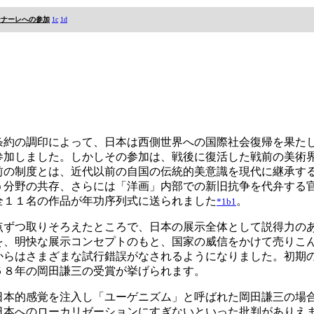
ンナーレへの参加
1c
1d
条約の調印によって、日本は西側世界への国際社会復帰を果た
参加しました。しかしその参加は、戦後に復活した戦前の美術
前の制度とは、近代以前の自国の伝統的美意識を現代に継承す
う分野の共存、さらには「洋画」内部での新旧抗争を代弁する
全１１名の作品が年功序列式に送られました
。
*1b1
点ずつ取りそろえたところで、日本の展示全体として説得力の
を、明快な展示コンセプトのもと、国家の威信をかけて売りこ
からはさまざまな試行錯誤がなされるようになりました。初期
５８年の岡田謙三の受賞が挙げられます。
日本的感覚を注入し「ユーゲニズム」と呼ばれた岡田謙三の場
日本へのローカリゼーションにすぎないといった批判がありえ