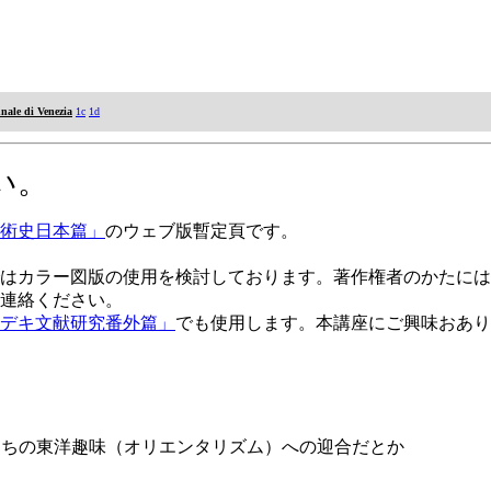
nale di Venezia
1c
1d
い。
術史日本篇」
のウェブ版暫定頁です。
はカラー図版の使用を検討しております。著作権者のかたには
連絡ください。
デキ文献研究番外篇」
でも使用します。本講座にご興味おあり
たちの東洋趣味（オリエンタリズム）への迎合だとか