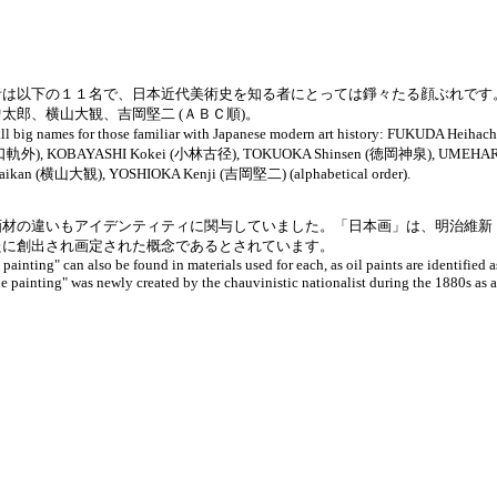
者は以下の１１名で、日本近代美術史を知る者にとっては錚々たる顔ぶれです
郎、横山大観、吉岡堅二 (ＡＢＣ順)。
ere all big names for those familiar with Japanese modern art history: FUKUDA
(川口軌外), KOBAYASHI Kokei (小林古径), TOKUOKA Shinsen (徳岡神泉), UMEHA
n (横山大観), YOSHIOKA Kenji (吉岡堅二) (alphabetical order).
画材の違いもアイデンティティに関与していました。「日本画」は、明治維新
たに創出され画定された概念であるとされています。
painting" can also be found in materials used for each, as oil paints are identified 
e painting" was newly created by the chauvinistic nationalist during the 1880s as 