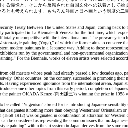
対する憧憬と、そこから反転された自国文化への執着として始
いるとも考えられます。もちろん洋画と日本画という制度の二
Security Treaty Between The United States and Japan, coming back to th
ly participated in La Biennale di Venezia for the first time, which expo
self totally uncompetitive with the international one. The prewar system h
estern-style painting (Yoga)," of which the former aims to conserve t
estern modern paintings in a Japanese way. Adding to these representing
exhibitions run by the governmental and non-governmental organizations,
inting." For the Biennale, works of eleven artists were selected accordi
from old masters whose peak had already passed a few decades ago, par
sively. Other countries, on the contrary, succeeded in promoting their n
ts. Having experienced ignorance from the international arena, Japan sta
ntroduce some other topics from this early period, completion of Japanese
 the painter OKADA Kenzo (岡田謙三)'s winning the prize in 1958 we
called "Yugenism" abroad for its introducing Japanese sensibility ca
that designates it nothing more than obeying Westerners' Orientalism or lo
d (1868-1912) was originated in combination of adoration for Western c
ork can be considered as representing the common issues that no Japanese
style painting" within the art system in Japan derives from the same roo