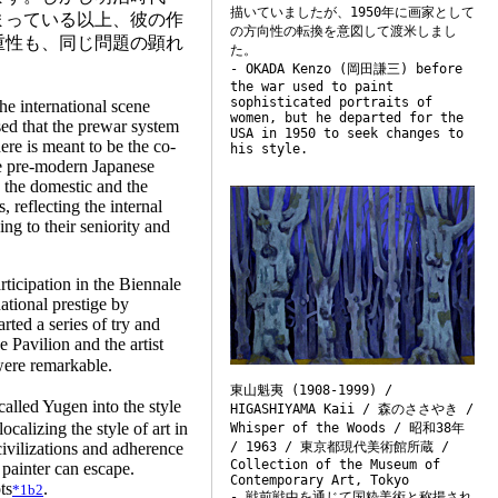
描いていましたが、1950年に画家として
まっている以上、彼の作
の方向性の転換を意図して渡米しまし
重性も、同じ問題の顕れ
た。
- OKADA Kenzo (岡田謙三) before
the war used to paint
sophisticated portraits of
e international scene
women, but he departed for the
sed that the prewar system
USA in 1950 to seek changes to
ere is meant to be the co-
his style.
he pre-modern Japanese
 the domestic and the
 reflecting the internal
ng to their seniority and
ticipation in the Biennale
ational prestige by
rted a series of try and
 Pavilion and the artist
re remarkable.
東山魁夷 (1908-1999) /
lled Yugen into the style
HIGASHIYAMA Kaii / 森のささやき /
calizing the style of art in
Whisper of the Woods / 昭和38年
/ 1963 / 東京都現代美術館所蔵 /
ivilizations and adherence
Collection of the Museum of
 painter can escape.
Contemporary Art, Tokyo
ts
.
*1b2
- 戦前戦中を通じて国粋美術と称揚され