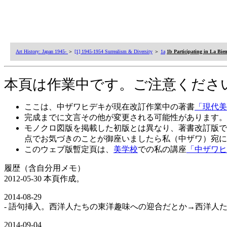
Art History: Japan 1945-
＞
[1] 1945-1954 Surrealism & Diversity
＞
1a
1b Participating in La Bien
本頁は作業中です。ご注意くださ
ここは、中ザワヒデキが現在改訂作業中の著書
「現代美
完成までに文言その他が変更される可能性があります。
モノクロ図版を掲載した初版とは異なり、著書改訂版で
点でお気づきのことが御座いましたら私（中ザワ）宛に
このウェブ版暫定頁は、
美学校
での私の講座
「中ザワヒ
履歴（含自分用メモ）
2012-05-30 本頁作成。
2014-08-29
- 語句挿入。西洋人たちの東洋趣味への迎合だとか→西洋人
2014-09-04