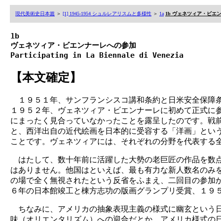
現代美術史日本篇
＞
[1] 1945-1954 シュルレアリスムと多様性
＞
1a
1b ヴェネツィア・ビエ
1b
ヴェネツィア・ビエンナーレへの参加
Participating in La Biennale di Venezia
【本文確定】
１９５１年、サンフランシスコ講和条約と日米安全保障
１９５２年、ヴェネツィア・ビエンナーレに初めて正式に
にまったく見合っていなかったことを露呈したのです。戦
と、西洋出自の近代絵画を日本的に受容する「洋画」とい
ことです。ヴェネツィアには、それぞれの分野を代表する
はたして、数十年前に活躍した大勢の老巨匠の作品を数
はありません。他国はといえば、最も有力な新人数名のみ
の場で全く無視されたという反省をふまえ、二回目の参加
６年の日本館竣工と棟方志功の版画グランプリ受賞、１９
ちなみに、アメリカの抽象表現主義の様式に幽玄という
味（オリエンタリズム）への迎合だとか、アメリカ様式の