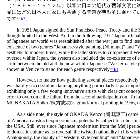
（１８６８－１９１２年）以降の日本の近代が西洋文明に
品にはどの日本人画家にも共通する問題が典型的に顕れて
です
。
*1b2
In 1951 Japan signed the San Francisco Peace Treaty and the 
though limited to the West. And in the following 1952 Japan official
of Japanese art world was reestablished after the war just to find it
existence of two genres "Japanese-style painting (Nihonga)" and "W
aesthetic to modern times, while the latter strives to comprehend W
oversea within Japan, the system also included the co-existence of 
strife between the old and the new within Japanese "Western-style pa
shown at Venice to stand for each genre respectively
.
*1b1
However, no matter how gathering several pieces respectively 
was hardly successful in claiming anything particularly Japan impres
exhibiting only a few young innovative artists with clear-cut concep
error to overcome the failure from the second participation on. To i
MUNAKATA Shiko (棟方志功)'s grand-prix at printing in 1956, or
As a side note, the style of OKADA Kenzo (岡田謙三) came to be 
of American abstract expressionism, potentially subject to criticism 
the USA. Still, ever since Japanese modernism from the Meiji perio
to domestic culture as its reversal, the twisted nationality in his w
Analogously, the duality of "Western-style painting" and "Japanese-