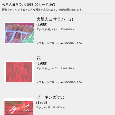
火星人ヨサラバ/1988-90カード10点
画像をクリックすると大きな画像が見られます。無断使用を禁じます。
火星人ヨサラバ（2）
(1988)
アクリル､紙パネル 728x1030mm
オフセットプリント ●ALO-G020-1/ ¥ 90
花
(1988)
アクリル､カンバス 910x1167mm
オフセットプリント ●ALO-G020-2/ ¥ 90
ゾーキンガケよ
(1988)
アクリル､紙 98x167mm