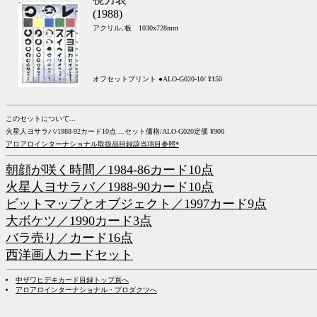
(1988)
アクリル､板 1030x728mm
オフセットプリント ●ALO-G020-10/ ¥150
このセットについて...
火星人ヨサラバ/1988-92カード10点....セット価格/ALO-G020定価 ¥900
アロアロインターナショナル取扱品目録該当項目参照*
朝顔が咲く時間／1984-86カード10点
火星人ヨサラバ／1988-90カード10点
ビットマップとオブジェクト／1997カード9点
大ボケツ／1990カード3点
バラ売り／カード16点
西洋画人カードセット
中ザワヒデキカード目録トップ頁へ
アロアロインターナショナル・プロダクツへ