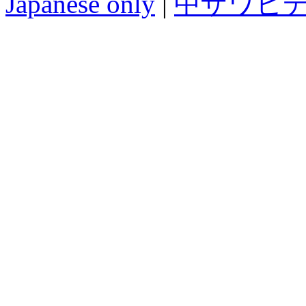
Japanese only
|
中ザワヒ