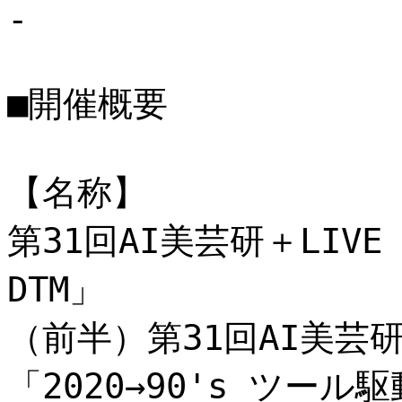
-
■開催概要
【名称】
第31回AI美芸研＋LIVE x
DTM」
（前半）第31回AI美芸研 x
「2020→90's ツール