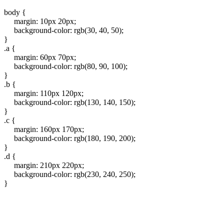
body {
margin: 10px 20px;
background-color: rgb(30, 40, 50);
}
.a {
margin: 60px 70px;
background-color: rgb(80, 90, 100);
}
.b {
margin: 110px 120px;
background-color: rgb(130, 140, 150);
}
.c {
margin: 160px 170px;
background-color: rgb(180, 190, 200);
}
.d {
margin: 210px 220px;
background-color: rgb(230, 240, 250);
}