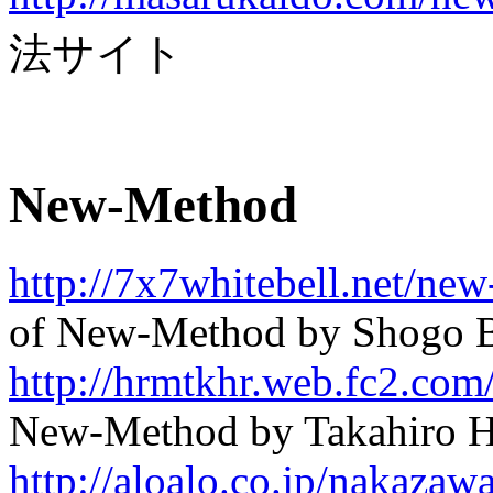
法サイト
New-Method
http://7x7whitebell.net/ne
of New-Method by Shogo 
http://hrmtkhr.web.fc2.co
New-Method by Takahiro 
http://aloalo.co.jp/nakaza