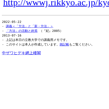
http://wwwj.rikkyo.ac.jp/
2022-05-22
-
講義＜「方法」と「新・方法」＞
-
「方法」の活動と終焉
（『妃』2005）
2013-07-16
- 上記は本日の立教大学での講義用メモです。
- このサイトは本人が作成しています。
雑記帳
もご覧ください。
中ザワヒデキ網上楼閣