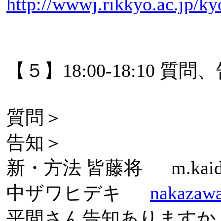
http://wwwj.rikkyo.ac.jp/
【５】18:00-18:10 
質問＞
告知＞
新・方法 皆藤将 m.kaid
中ザワヒデキ
nakazawa
平間さん告知ありますか