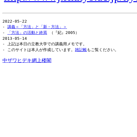
2022-05-22
-
講義＜「方法」と「新・方法」＞
-
「方法」の活動と終焉
（『妃』2005）
2013-05-14
- 上記は本日の立教大学での講義用メモです。
- このサイトは本人が作成しています。
雑記帳
もご覧ください。
中ザワヒデキ網上楼閣