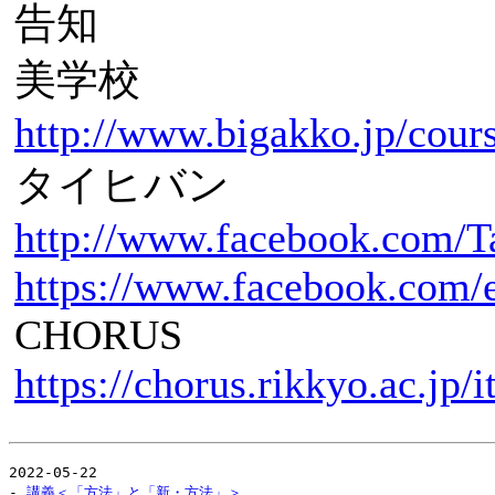
告知
美学校
http://www.bigakko.jp/cour
タイヒバン
http://www.facebook.com/T
https://www.facebook.com/
CHORUS
https://chorus.rikkyo.ac.jp
2022-05-22
-
講義＜「方法」と「新・方法」＞