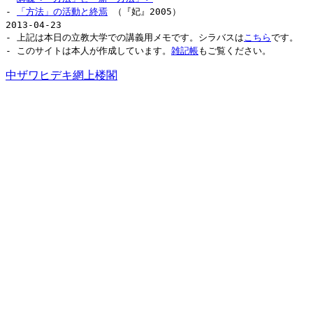
-
「方法」の活動と終焉
（『妃』2005）
2013-04-23
- 上記は本日の立教大学での講義用メモです。シラバスは
こちら
です。
- このサイトは本人が作成しています。
雑記帳
もご覧ください。
中ザワヒデキ網上楼閣