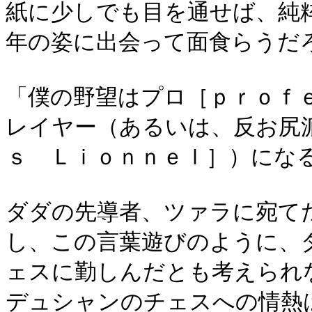
紙に少しでも目を通せば、純
年の姿に出会って面食らうだ
「僕の野望はプロ［ｐｒｏｆ
レイヤー（あるいは、反お尻
ｓ Ｌｉｏｎｎｅｌ］）にな
ダダの先導者、ツァラに宛て
し、この言葉遊びのように、
ェスに勤しんだとも考えられ
デュシャンのチェスへの情熱