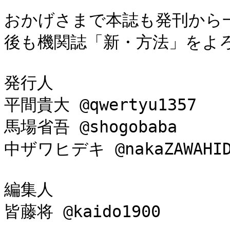
おかげさまで本誌も発刊から
後も機関誌「新・方法」をよ
発行人
平間貴大 @qwertyu1357
馬場省吾 @shogobaba
中ザワヒデキ @nakaZAWAHID
編集人
皆藤将 @kaido1900