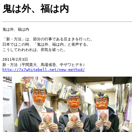
鬼は外、福は内
鬼は外、福は内
「新・方法」は、節分の行事である豆まきを行った。
日本ではこの時、「鬼は外、福は内」と発声する。
こうしてわれわれは、邪気を祓った。
2011年2月3日
新・方法（平間貴大、馬場省吾、中ザワヒデキ）
http://7x7whitebell.net/new-method/