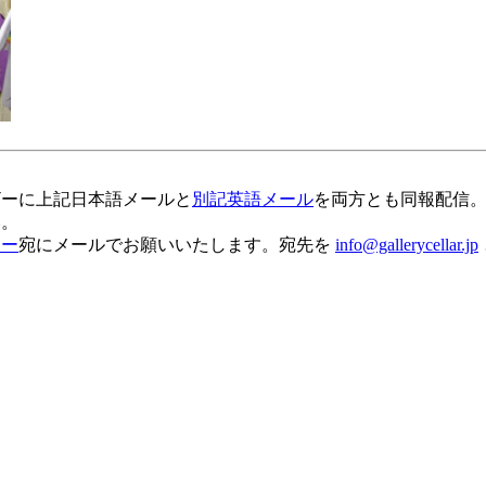
ザーに上記日本語メールと
別記英語メール
を両方とも同報配信
い。
ラー
宛にメールでお願いいたします。宛先を
info@gallerycellar.jp