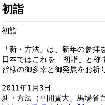
初詣
初詣
「新・方法」は、新年の参拝
日本ではこれを「初詣」と称
皆様の御多幸と御発展をお祈
2011年1月3日
新・方法（平間貴大、馬場省