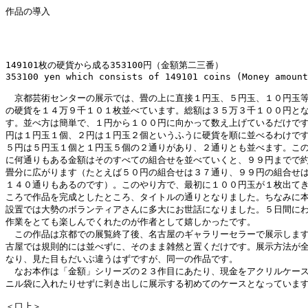
作品の導入

149101枚の硬貨から成る353100円（金額第二三番）

353100 yen which consists of 149101 coins (Money amount
　京都芸術センターの展示では、畳の上に直接１円玉、５円玉、１０円玉等
の硬貨を１４万９千１０１枚並べています。総額は３５万３千１００円とな
す。並べ方は簡単で、１円から１００円に向かって数え上げているだけです
円は１円玉１個、２円は１円玉２個というふうに硬貨を順に並べるわけです
５円は５円玉１個と１円玉５個の２通りがあり、２通りとも並べます。この
に何通りもある金額はそのすべての組合せを並べていくと、９９円までで約
畳分に広がります（たとえば５０円の組合せは３７通り、９９円の組合せは
１４０通りもあるのです）。このやり方で、最初に１００円玉が１枚出てき
ころで作品を完成としたところ、タイトルの通りとなりました。ちなみに本
設置では大勢のボランティアさんに多大にお世話になりました。５日間にわ
作業をとても楽しんでくれたのが作者として嬉しかったです。

　この作品は京都での展覧終了後、名古屋のギャラリーセラーで展示します
古屋では規則的には並べずに、そのまま雑然と置くだけです。展示方法が全
なり、見た目もだいぶ違うはずですが、同一の作品です。

　なお本作は「金額」シリーズの２３作目にあたり、現金をアクリルケース
ニル袋に入れたりせずに剥き出しに展示する初めてのケースとなっています
＜口上＞
