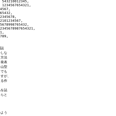
 543210012345, 

 1234567654321, 

4567, 

65432, 

2345678, 

2101234567, 

5678998765432, 

2345678987654321, 

1, 

789, 

誌

しな

方法

発表

山型

でも

すが、

る作

を誌

らと

よう
