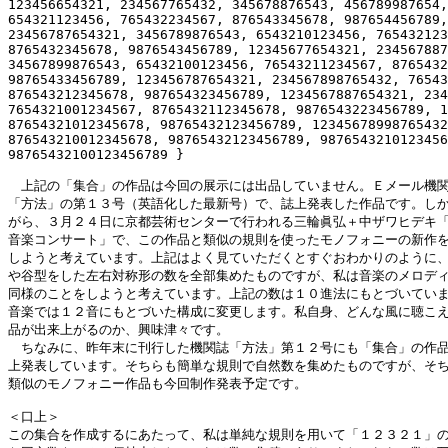
123456654321, 234567765432, 345678876543, 456789987654,
654321123456, 765432234567, 876543345678, 987654456789,
23456787654321, 3456789876543, 6543210123456, 765432123
8765432345678, 9876543456789, 12345677654321, 234567887
34567899876543, 65432100123456, 76543211234567, 8765432
98765433456789, 123456787654321, 234567898765432, 76543
876543212345678, 987654323456789, 1234567887654321, 234
7654321001234567, 8765432112345678, 9876543223456789, 1
87654321012345678, 98765432123456789, 12345678998765432
876543210012345678, 98765432123456789, 9876543210123456
98765432100123456789 }

　上記の「集合」の作品は今回の展示には出品していません。Ｅメール機関
「方法」の第１３号（英語化した最新号）で、誌上発表した作品です。しか
がら、３月２４日に京都芸術センターで行われる三輪眞弘＋中ザワヒデキ「
音楽コンサート」で、この作品と類似の規則を使ったモノフォニーの新作を
しようと考えています。上記はよく見ていただくとすぐおわかりのように、
や谷型をした左右対称形の数を全部集めたものですが、私は音楽のメロディ
同様のことをしようと考えています。上記の数は１０進法にもとづいていま
音楽では１２音にもとづいた構成に変更します。私自身、どんな風に聴こえ
品が出来上がるのか、興味津々です。

　ちなみに、昨年末に刊行した機関誌「方法」第１２号にも「集合」の作品
上発表しています。そちらも簡単な規則で自然数を集めたものですが、そち
類似のモノフォニー作品も今回制作発表予定です。

＜口上＞

この集合を作成するにあたって、私は単純な規則を用いて「１２３２１」の