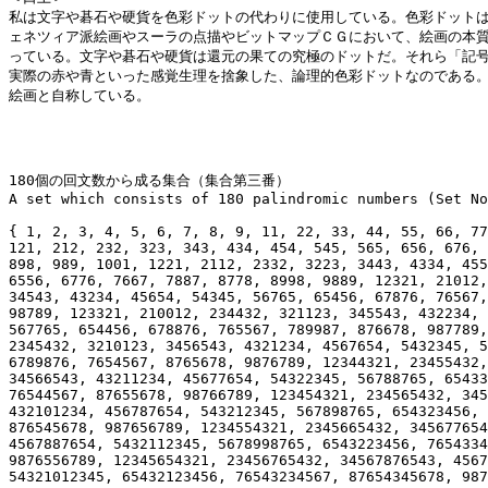
私は文字や碁石や硬貨を色彩ドットの代わりに使用している。色彩ドットは
ェネツィア派絵画やスーラの点描やビットマップＣＧにおいて、絵画の本質
っている。文字や碁石や硬貨は還元の果ての究極のドットだ。それら「記号
実際の赤や青といった感覚生理を捨象した、論理的色彩ドットなのである。
絵画と自称している。

180個の回文数から成る集合（集合第三番）

A set which consists of 180 palindromic numbers (Set No
{ 1, 2, 3, 4, 5, 6, 7, 8, 9, 11, 22, 33, 44, 55, 66, 77
121, 212, 232, 323, 343, 434, 454, 545, 565, 656, 676, 
898, 989, 1001, 1221, 2112, 2332, 3223, 3443, 4334, 455
6556, 6776, 7667, 7887, 8778, 8998, 9889, 12321, 21012,
34543, 43234, 45654, 54345, 56765, 65456, 67876, 76567,
98789, 123321, 210012, 234432, 321123, 345543, 432234, 
567765, 654456, 678876, 765567, 789987, 876678, 987789,
2345432, 3210123, 3456543, 4321234, 4567654, 5432345, 5
6789876, 7654567, 8765678, 9876789, 12344321, 23455432,
34566543, 43211234, 45677654, 54322345, 56788765, 65433
76544567, 87655678, 98766789, 123454321, 234565432, 345
432101234, 456787654, 543212345, 567898765, 654323456, 
876545678, 987656789, 1234554321, 2345665432, 345677654
4567887654, 5432112345, 5678998765, 6543223456, 7654334
9876556789, 12345654321, 23456765432, 34567876543, 4567
54321012345, 65432123456, 76543234567, 87654345678, 987