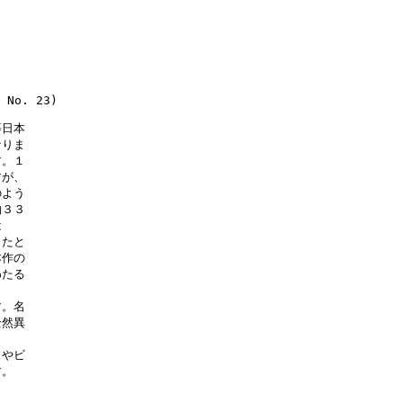
 No. 23)

日本

りま

。１

が、

よう

３３



たと

作の

たる

。名

然異

やビ

。
